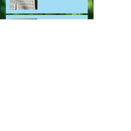
熊本市東区のピアノ教室/
発表会の難しいリズムも
「コロッケ」で解決！
日常の中に、ピアノの音色
を/熊本市東区のピアノ教
室
大人から始めるピアノ。憧
れの曲が「弾ける」楽しさ
を最優先に/熊本市東区の
ピアノ教室
「できた！」を支える、リ
ズムカード/熊本市東区渡