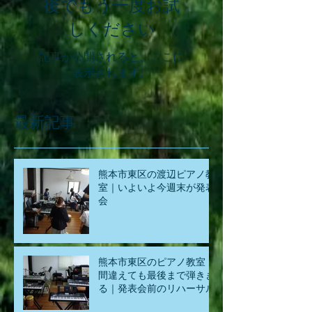
後でもう一度お試
しください
記事が公開されると、ここに
表示されます。
最新記事
熊本市東区の渡辺ピアノ教
室｜いよいよ今週末が発表
会
熊本市東区のピアノ教室｜
間違えても最後まで弾きき
る｜発表会前のリハーサル