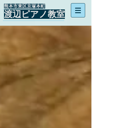
​熊本市東区京塚本町
渡辺ピアノ教室